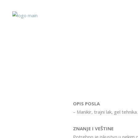
OPIS POSLA
– Manikir, trajni lak, gel tehnika.
ZNANJE I VEŠTINE
Potrebno je iskustvo u nekim o