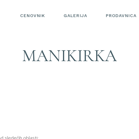
CENOVNIK
GALERIJA
PRODAVNICA
ARENA I GOCE
MANIKIRKA
DELČEVA
UŠĆE SALON I NAIL
BAR
NAIL BAROVI
d sledećih oblasti: