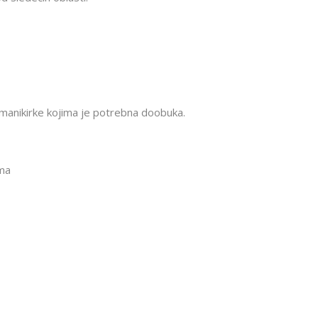
 manikirke kojima je potrebna doobuka.
ma