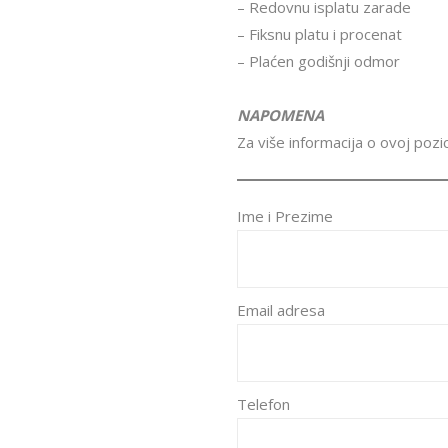
– Redovnu isplatu zarade
– Fiksnu platu i procenat
– Plaćen godišnji odmor
NAPOMENA
Za više informacija o ovoj pozi
Ime i Prezime
Email adresa
Telefon